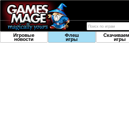
Игровые
Флеш
Скачивае
новости
игры
игры