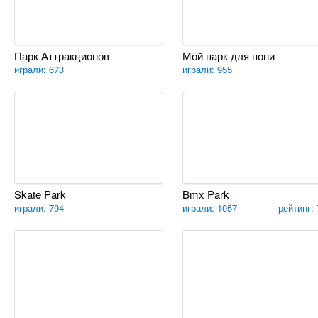
Парк Аттракционов
Мой парк для пони
играли: 673
играли: 955
Skate Park
Bmx Park
играли: 794
играли: 1057
рейтинг: 