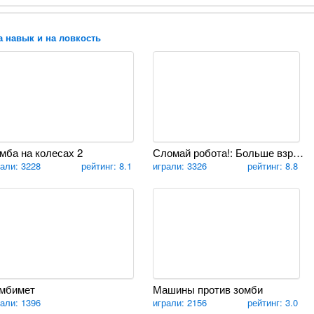
а навык и на ловкость
мба на колесах 2
Сломай робота!: Больше взрывов
рали: 3228
рейтинг: 8.1
играли: 3326
рейтинг: 8.8
мбимет
Машины против зомби
рали: 1396
играли: 2156
рейтинг: 3.0