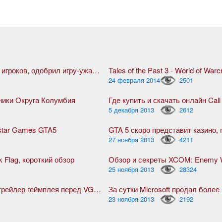
Steam, благодаря жуткой активности игроков, одобрил игру-ужасник The Forest
Tales of the Past 3 - World of Warcr
24 февраля 2014
2501
оники Округа Колумбия
Где купить и скачать онлайн Call
5 декабря 2013
2612
star Games GTA5
27 ноября 2013
4211
k Flag, короткий обзор
Обзор и секреты XCOM: Enemy W
25 ноября 2013
28324
Ведьмак 3: Дикая Охота, дебютный трейлер геймплея перед VGX 2013
За сутки Microsoft продал боле
23 ноября 2013
2192