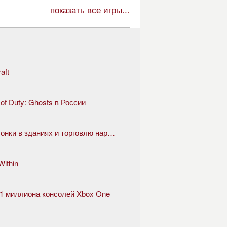
показать все игры...
aft
 of Duty: Ghosts в России
GTA 5 скоро представит казино, гонки в зданиях и торговлю наркотиками
ithin
е 1 миллиона консолей Xbox One