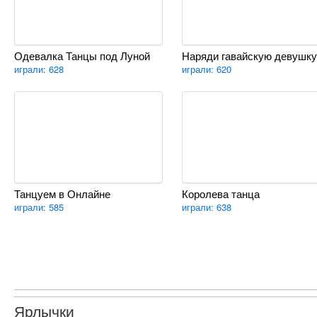
Одевалка Танцы под Луной
Наряди гавайскую девушку
играли: 628
играли: 620
Танцуем в Онлайне
Королева танца
играли: 585
играли: 638
Ярлычки