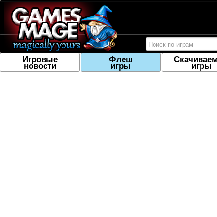
Игровые
Флеш
Скачивае
новости
игры
игры