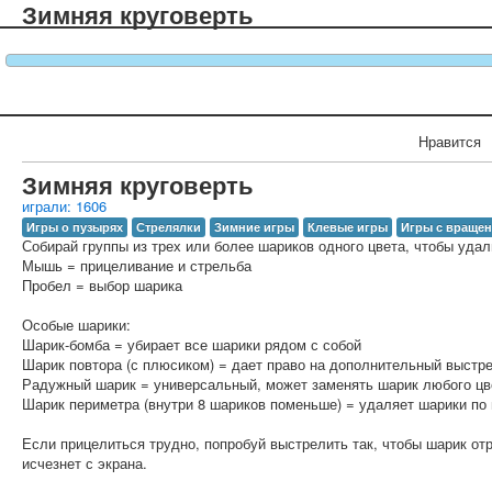
Зимняя круговерть
Нравится
Зимняя круговерть
играли: 1606
Игры о пузырях
Стрелялки
Зимние игры
Клевые игры
Игры с враще
Собирай группы из трех или более шариков одного цвета, чтобы удали
Мышь = прицеливание и стрельба
Пробел = выбор шарика
Особые шарики:
Шарик-бомба = убирает все шарики рядом с собой
Шарик повтора (с плюсиком) = дает право на дополнительный выстре
Радужный шарик = универсальный, может заменять шарик любого цв
Шарик периметра (внутри 8 шариков поменьше) = удаляет шарики по
Если прицелиться трудно, попробуй выстрелить так, чтобы шарик отр
исчезнет с экрана.