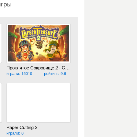
игры
Проклятое Сокровище 2 - Cursed Treasure 2
играли: 15010
рейтинг: 9.6
Paper Cutting 2
играли: 0