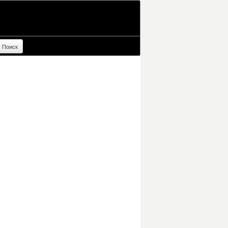
Поиск