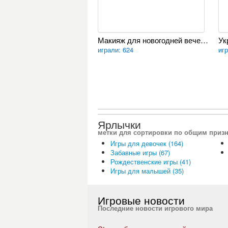
Макияж для новогодней вечеринки
Ук
играли: 624
иг
Ярлычки
метки для сортировки по общим приз
Игры для девочек (164)
Забавные игры (67)
Рождественские игры (41)
Игры для малышей (35)
Игровые новости
Последние новости игрового мира