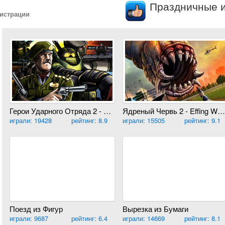
Праздничные 
гистрации
Герои Ударного Отряда 2 - Strike Force Heroes 2
Ядреный Червь 2 - Effing Worms 2
играли: 19428
рейтинг: 8.9
играли: 15505
рейтинг: 9.1
Поезд из Фигур
Вырезка из Бумаги
играли: 9687
рейтинг: 6.4
играли: 14669
рейтинг: 8.1