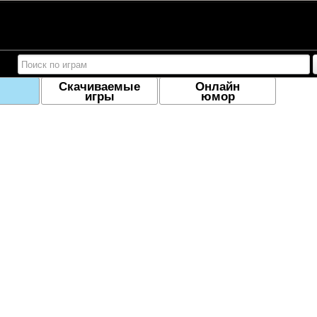
Скачиваемые
Онлайн
игры
юмор