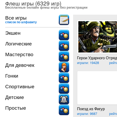
Флеш игры (6329 игр)
Бесплатные онлайн флеш игры без регистрации
Все игры
список по алфавиту
Экшен
Логические
Мастерство
играли: 19428
рейти
Для девочек
Гонки
Спортивные
Детские
Простые
Поезд из Фигур
играли: 9687
рейти