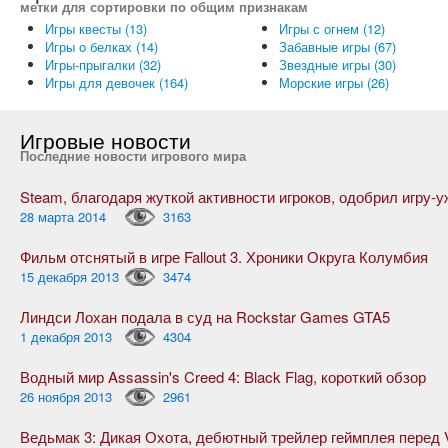
метки для сортировки по общим признакам
Игры квесты (13)
Игры с огнем (12)
Игры о белках (14)
Забавные игры (67)
Игры-прыгалки (32)
Звездные игры (30)
Игры для девочек (164)
Морские игры (26)
Игровые новости
Последние новости игрового мира
28 марта 2014
3163
Фильм отснятый в игре Fallout 3. Хроники Округа Колумбия
15 декабря 2013
3474
Линдси Лохан подала в суд на Rockstar Games GTA5
1 декабря 2013
4304
Водный мир Assassin's Creed 4: Black Flag, короткий обзор
26 ноября 2013
2961