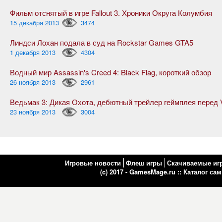
Фильм отснятый в игре Fallout 3. Хроники Округа Колумбия
15 декабря 2013
3474
Линдси Лохан подала в суд на Rockstar Games GTA5
1 декабря 2013
4304
Водный мир Assassin's Creed 4: Black Flag, короткий обзор
26 ноября 2013
2961
23 ноября 2013
3004
Игровые новости
Флеш игры
Скачиваемые иг
(c) 2017 - GamesMage.ru ::
Каталог са