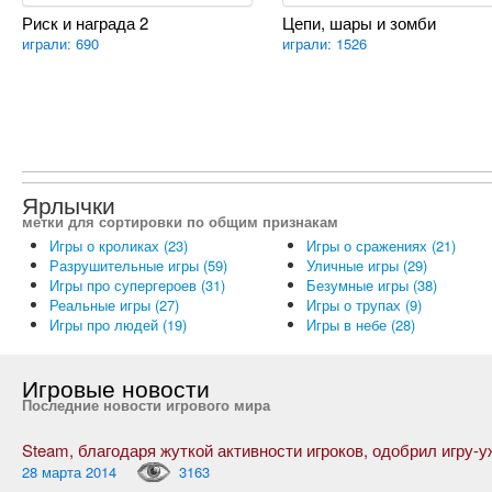
Риск и награда 2
Цепи, шары и зомби
играли: 690
играли: 1526
Ярлычки
метки для сортировки по общим признакам
Игры о кроликах (23)
Игры о сражениях (21)
Разрушительные игры (59)
Уличные игры (29)
Игры про супергероев (31)
Безумные игры (38)
Реальные игры (27)
Игры о трупах (9)
Игры про людей (19)
Игры в небе (28)
Игровые новости
Последние новости игрового мира
28 марта 2014
3163