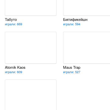
Табуто
Биггификейшн
играли: 669
играли: 594
Atomik Kaos
Maus Trap
играли: 609
играли: 527