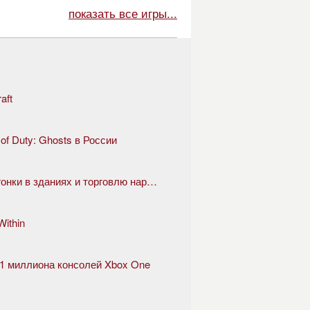
показать все игры...
aft
 of Duty: Ghosts в России
GTA 5 скоро представит казино, гонки в зданиях и торговлю наркотиками
ithin
е 1 миллиона консолей Xbox One