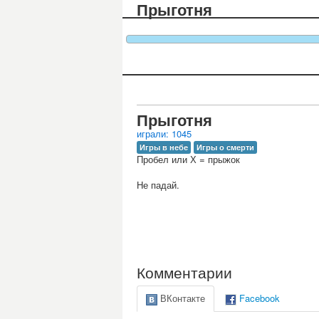
Прыготня
Прыготня
играли: 1045
Игры в небе
Игры о смерти
Пробел или Х = прыжок
Не падай.
Комментарии
ВКонтакте
Facebook