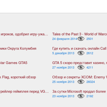
Steam, благодаря жуткой активности игроков, одобрил игру-ужасник The Forest
Tales of the Past 3 - World of Warcr
24 февраля 2014
2501
оники Округа Колумбия
Где купить и скачать онлайн Call
5 декабря 2013
2612
star Games GTA5
27 ноября 2013
4211
k Flag, короткий обзор
Обзор и секреты XCOM: Enemy W
25 ноября 2013
28324
Ведьмак 3: Дикая Охота, дебютный трейлер геймплея перед VGX 2013
За сутки Microsoft продал боле
23 ноября 2013
2192