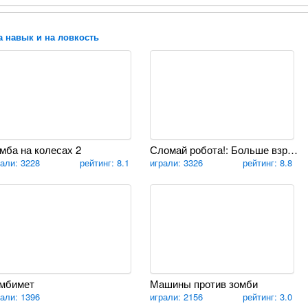
а навык и на ловкость
мба на колесах 2
Сломай робота!: Больше взрывов
рали: 3228
рейтинг: 8.1
играли: 3326
рейтинг: 8.8
мбимет
Машины против зомби
рали: 1396
играли: 2156
рейтинг: 3.0