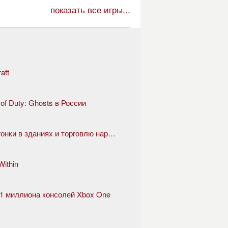
показать все игры...
aft
 of Duty: Ghosts в России
GTA 5 скоро представит казино, гонки в зданиях и торговлю наркотиками
ithin
е 1 миллиона консолей Xbox One