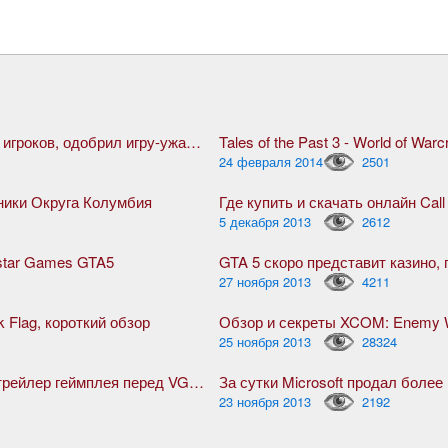
Steam, благодаря жуткой активности игроков, одобрил игру-ужасник The Forest
Tales of the Past 3 - World of Warcr
24 февраля 2014
2501
оники Округа Колумбия
Где купить и скачать онлайн Call
5 декабря 2013
2612
star Games GTA5
27 ноября 2013
4211
k Flag, короткий обзор
Обзор и секреты XCOM: Enemy W
25 ноября 2013
28324
Ведьмак 3: Дикая Охота, дебютный трейлер геймплея перед VGX 2013
За сутки Microsoft продал боле
23 ноября 2013
2192