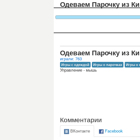
Одеваем Парочку из К
Одеваем Парочку из К
играли: 763
Игры с одеждой
Игры о парочках
Игры о 
Управление - мышь
Комментарии
ВКонтакте
Facebook