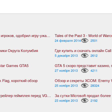
Steam, благодаря жуткой активности игроков, одобрил игру-ужасник The Forest
Tales of the Past 3 - World of Warcr
24 февраля 2014
2501
оники Округа Колумбия
Где купить и скачать онлайн Call
5 декабря 2013
2612
star Games GTA5
27 ноября 2013
4211
k Flag, короткий обзор
Обзор и секреты XCOM: Enemy W
25 ноября 2013
28324
Ведьмак 3: Дикая Охота, дебютный трейлер геймплея перед VGX 2013
За сутки Microsoft продал боле
23 ноября 2013
2192