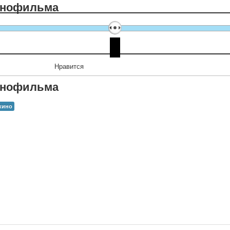
инофильма
Нравится
инофильма
кино