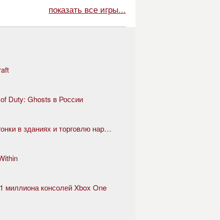
показать все игры...
aft
 of Duty: Ghosts в России
GTA 5 скоро представит казино, гонки в зданиях и торговлю наркотиками
ithin
е 1 миллиона консолей Xbox One