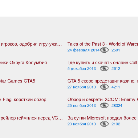
Steam, благодаря жуткой активности игроков, одобрил игру-ужасник The Forest
Tales of the Past 3 - World of Warcr
24 февраля 2014
2501
оники Округа Колумбия
Где купить и скачать онлайн Call
5 декабря 2013
2612
star Games GTA5
27 ноября 2013
4211
k Flag, короткий обзор
Обзор и секреты XCOM: Enemy W
25 ноября 2013
28324
Ведьмак 3: Дикая Охота, дебютный трейлер геймплея перед VGX 2013
За сутки Microsoft продал боле
23 ноября 2013
2192