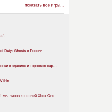
показать все игры...
aft
 of Duty: Ghosts в России
GTA 5 скоро представит казино, гонки в зданиях и торговлю наркотиками
ithin
е 1 миллиона консолей Xbox One