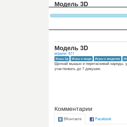
Модель 3D
Модель 3D
играли: 571
Игры 3д
Игры о моде
Игры о моделях
И
Щелкай мышью и перетаскивай наряды, у
участвовать до 7 девушек.
Комментарии
ВКонтакте
Facebook