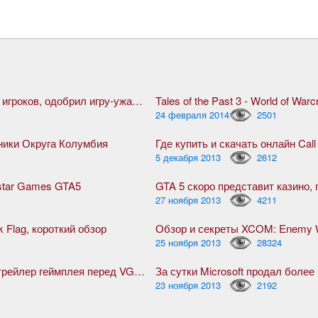
Steam, благодаря жуткой активности игроков, одобрил игру-ужасник The Forest
Tales of the Past 3 - World of Warcr
24 февраля 2014
2501
оники Округа Колумбия
Где купить и скачать онлайн Call
5 декабря 2013
2612
star Games GTA5
27 ноября 2013
4211
k Flag, короткий обзор
Обзор и секреты XCOM: Enemy W
25 ноября 2013
28324
Ведьмак 3: Дикая Охота, дебютный трейлер геймплея перед VGX 2013
За сутки Microsoft продал боле
23 ноября 2013
2192