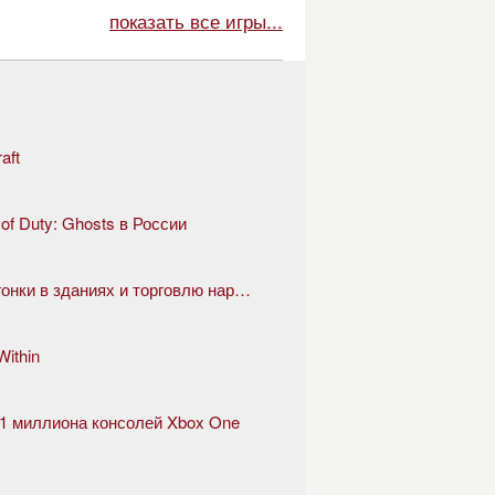
показать все игры...
aft
 of Duty: Ghosts в России
GTA 5 скоро представит казино, гонки в зданиях и торговлю наркотиками
ithin
е 1 миллиона консолей Xbox One