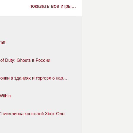
показать все игры...
aft
 of Duty: Ghosts в России
GTA 5 скоро представит казино, гонки в зданиях и торговлю наркотиками
ithin
е 1 миллиона консолей Xbox One