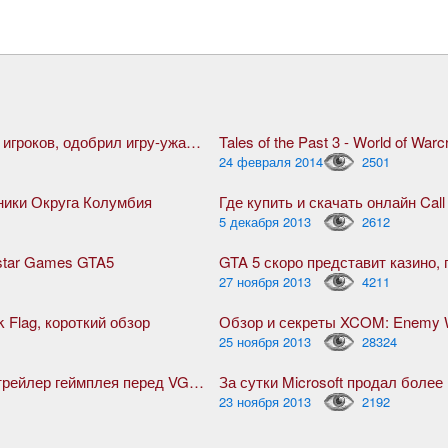
Steam, благодаря жуткой активности игроков, одобрил игру-ужасник The Forest
Tales of the Past 3 - World of Warcr
24 февраля 2014
2501
оники Округа Колумбия
Где купить и скачать онлайн Call
5 декабря 2013
2612
star Games GTA5
27 ноября 2013
4211
k Flag, короткий обзор
Обзор и секреты XCOM: Enemy W
25 ноября 2013
28324
Ведьмак 3: Дикая Охота, дебютный трейлер геймплея перед VGX 2013
За сутки Microsoft продал боле
23 ноября 2013
2192